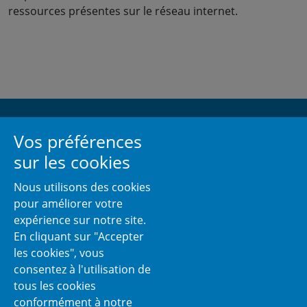
ressources présentes sur le réseau internet.
Vos préférences
Contact
Replays Récents
sur les cookies
Nous utilisons des cookies
01 48 87 27 73
pour améliorer votre
expérience sur notre site.
Site web
En cliquant sur "Accepter
les cookies", vous
consentez à l'utilisation de
tous les cookies
Pour en savoir plus !
conformément à notre